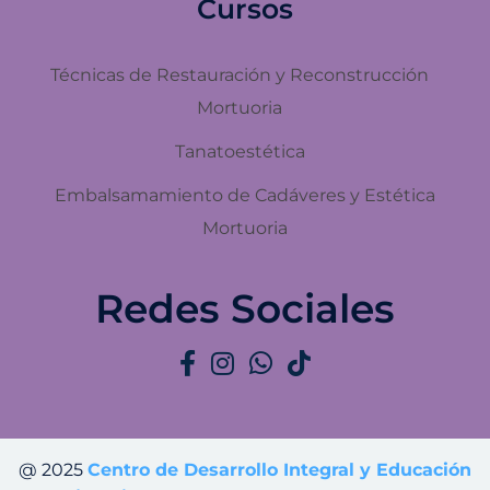
Cursos
Técnicas de Restauración y Reconstrucción
Mortuoria
Tanatoestética
Embalsamamiento de Cadáveres y Estética
Mortuoria
Redes Sociales
@ 2025
Centro de Desarrollo Integral y Educación