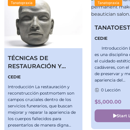
Tanatopraxia
Tanatopraxia
TANATOEST
CEDIE
Introducción La
es una disciplina
TÉCNICAS DE
el cuidado estéti
RESTAURACIÓN Y
cadáveres, con el
RECONSTRUCCIÓN
de preservar y me
CEDIE
apariencia del...
MORTUORIA
Introducción La restauración y
0 Lección
reconstrucción postmortem son
campos cruciales dentro de los
$5,000.00
servicios funerarios, que buscan
mejorar y reparar la apariencia de
Start 
los cuerpos fallecidos para
presentarlos de manera digna...