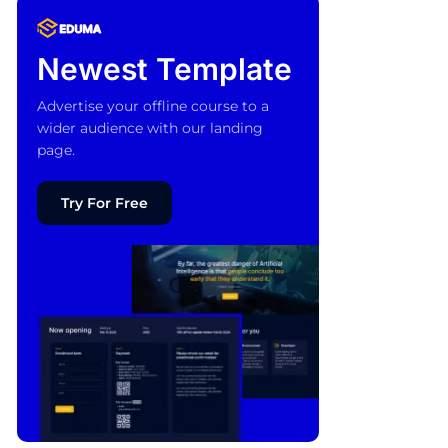
Newest Template
Advertise your offline course to a
wider audience with our landing
page.
Try For Free