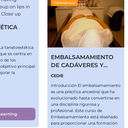
Tanatopraxia
ÉTICA
 tanatoestética
 que se centra en
EMBALSAMAMIENTO
co de los
DE CADÁVERES Y
 objetivo principal
ESTÉTICA MORTUORIA
jorar la
CEDIE
Introducción El embalsamamiento
es una práctica ancestral que ha
evolucionado hasta convertirse en
una disciplina rigurosa y
profesional. Este curso de
Learning
Embalsamamiento está diseñado
para proporcionar una formación