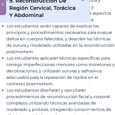
9. Reconstrucción De
Los estudiantes podrán identificar la historia y
evolución de las técnicas de restauración y
Región Cervical, Torácica
reconstrucción postmortem, así como los aspectos
Y Abdominal
éticos y legales relevantes en esta práctica.
Los estudiantes serán capaces de explicar los
principios y procedimientos necesarios para evaluar
daños en cuerpos fallecidos, y describir las técnicas
de sutura y modelado utilizadas en la reconstrucción
postmortem.
Los estudiantes aplicarán técnicas específicas para
corregir imperfecciones menores como moretones y
decoloraciones, y utilizarán suturas y adhesivos
adecuados para la reparación de tejidos en el
contexto postmortem.
Los estudiantes diseñarán y ejecutarán
procedimientos de reconstrucción facial y corporal
complejos utilizando técnicas avanzadas de
modelado y prótesis, integrando conocimientos de